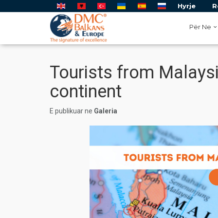
Hyrje
R
Për Ne
Tourists from Malaysi
continent
E publikuar ne
Galeria