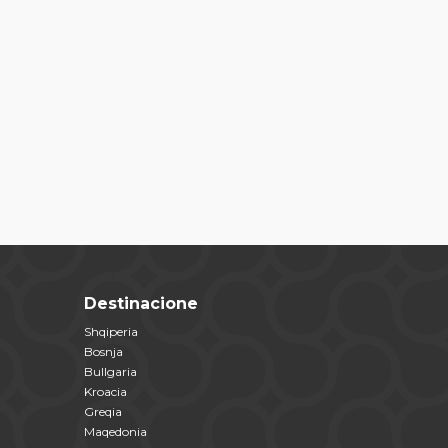
Destinacione
Shqiperia
Bosnja
Bullgaria
Kroacia
Greqia
Maqedonia