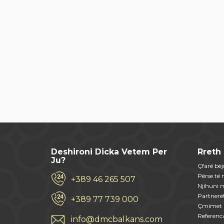
Deshironi Dicka Vetem Per
Rreth
Ju?
Çfarë bë
Përse të 
+389 46 265 507
Njihuni 
Partnerë
+389 77 739 000
Çmimet
Referenc
info@dmcbalkans.com