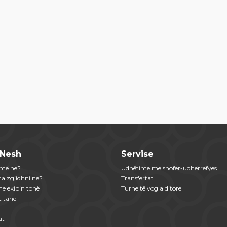
 Nesh
Servise
jmë ne?
Udhëtime me shofer-udhërrëfyes
na zgjidhni ne?
Transfertat
me ekipin tonë
Turne të vogla ditore
t tanë
at