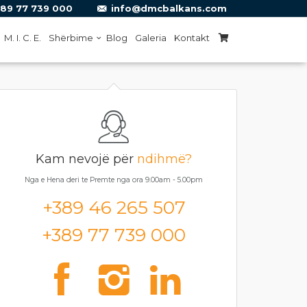
89 77 739 000
info@dmcbalkans.com
M. I. C. E.
Shërbime
Blog
Galeria
Kontakt
Kam nevojë për
ndihmë?
Nga e Hena deri te Premte nga ora 9.00am - 5.00pm
+389 46 265 507
+389 77 739 000