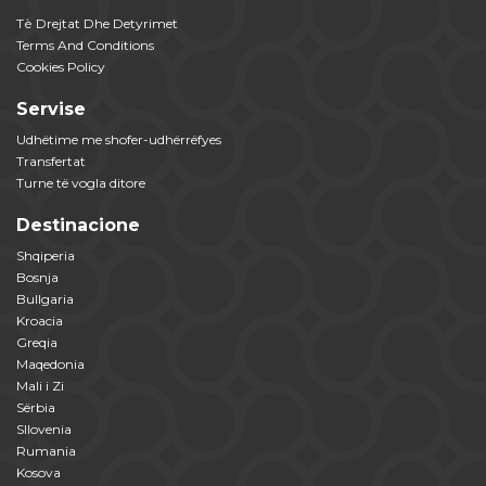
Tѐ Drejtat Dhe Detyrimet
Terms And Conditions
Cookies Policy
Servise
Udhëtime me shofer-udhërrëfyes
Transfertat
Turne të vogla ditore
Destinacione
Shqiperia
Bosnja
Bullgaria
Kroacia
Greqia
Maqedonia
Mali i Zi
Sërbia
Sllovenia
Rumania
Kosova