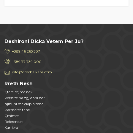
Deshironi Dicka Vetem Per Ju?
+389 46 265 507
+389 77 739 000
info@dmcbalkans.com
Rreth Nesh
Çfarë bëjmë ne?
Përse të na zgjidhni ne?
Njihuni me ekipin tonë
Partnerët tanë
Çmimet
Referencat
Karriera