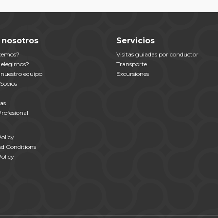
 nosotros
Servicios
cemos?
Visitas guiadas por conductor
 elegirnos?
Transporte
nuestro equipo
Excursiones
Socios
as
rofesional
olicy
d Conditions
olicy