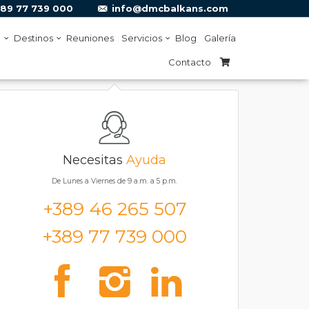
89 77 739 000
info@dmcbalkans.com
a
Destinos
Reuniones
Servicios
Blog
Galería
Contacto
Necesitas
Ayuda
De Lunes a Viernes de 9 a.m. a 5 p.m.
+389 46 265 507
+389 77 739 000