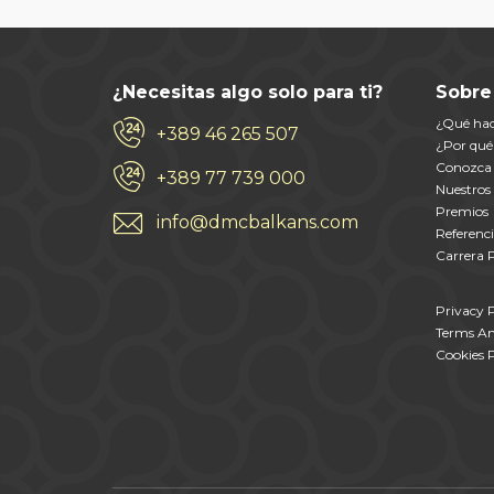
¿Necesitas algo solo para ti?
Sobre
¿Qué ha
+389 46 265 507
¿Por qué
Conozca 
+389 77 739 000
Nuestros 
Premios
info@dmcbalkans.com
Referenci
Carrera P
Privacy P
Terms An
Cookies P