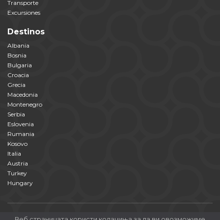
Transporte
Excursiones
Destinos
Albania
Bosnia
Bulgaria
Croacia
Grecia
Macedonia
Montenegro
Serbia
Eslovenia
Rumania
Kosovo
Italia
Austria
Turkey
Hungary
Веб страницата користи колачиња за да ви овозможиме